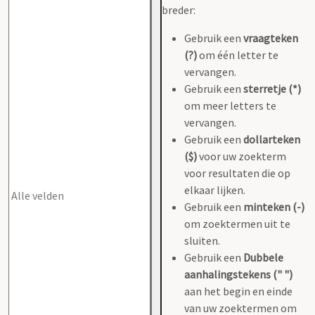
breder:
Gebruik een
vraagteken
(?)
om één letter te
vervangen.
Gebruik een
sterretje (*)
om meer letters te
vervangen.
Gebruik een
dollarteken
($)
voor uw zoekterm
voor resultaten die op
elkaar lijken.
Gebruik een
minteken (-)
om zoektermen uit te
sluiten.
Gebruik een
Dubbele
aanhalingstekens (" ")
aan het begin en einde
van uw zoektermen om