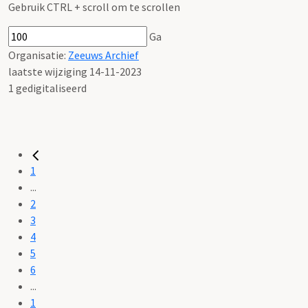
Gebruik CTRL + scroll om te scrollen
Ga
Organisatie:
Zeeuws Archief
laatste wijziging 14-11-2023
1 gedigitaliseerd
1
...
2
3
4
5
6
...
1