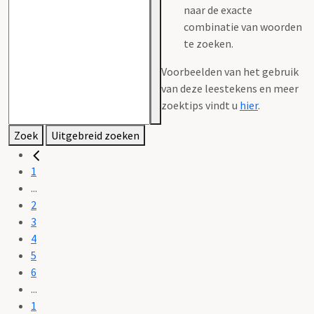
naar de exacte
combinatie van woorden
te zoeken.
Voorbeelden van het gebruik
van deze leestekens en meer
zoektips vindt u
hier
.
Zoek
Uitgebreid zoeken
1
...
2
3
4
5
6
...
1