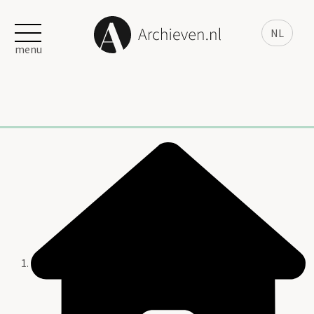
NL
menu