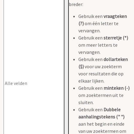
breder:
Gebruik een
vraagteken
(?)
om één letter te
vervangen.
Gebruik een
sterretje (*)
om meer letters te
vervangen.
Gebruik een
dollarteken
($)
voor uw zoekterm
voor resultaten die op
elkaar lijken.
Gebruik een
minteken (-)
om zoektermen uit te
sluiten.
Gebruik een
Dubbele
aanhalingstekens (" ")
aan het begin en einde
van uw zoektermen om