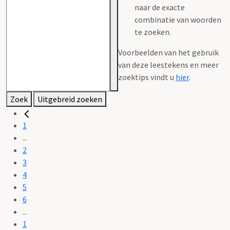
naar de exacte
combinatie van woorden
te zoeken.
Voorbeelden van het gebruik
van deze leestekens en meer
zoektips vindt u
hier
.
Zoek
Uitgebreid zoeken
1
...
2
3
4
5
6
...
1