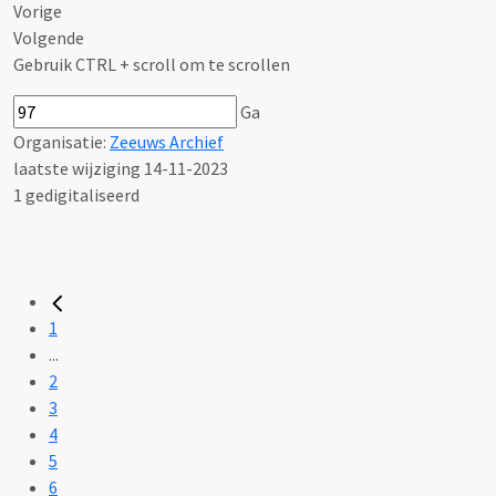
Vorige
Volgende
Gebruik CTRL + scroll om te scrollen
Ga
Organisatie:
Zeeuws Archief
laatste wijziging 14-11-2023
1 gedigitaliseerd
1
...
2
3
4
5
6