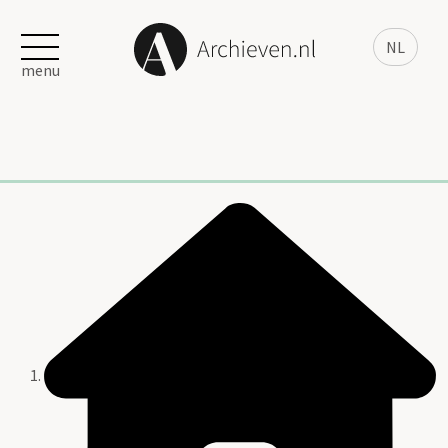
NL
menu