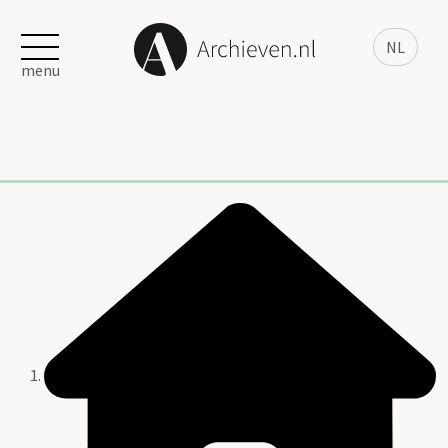
NL
menu