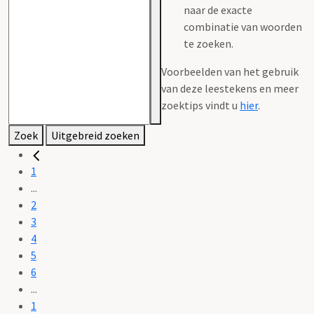
naar de exacte
combinatie van woorden
te zoeken.
Voorbeelden van het gebruik
van deze leestekens en meer
zoektips vindt u
hier
.
Zoek
Uitgebreid zoeken
1
...
2
3
4
5
6
...
1