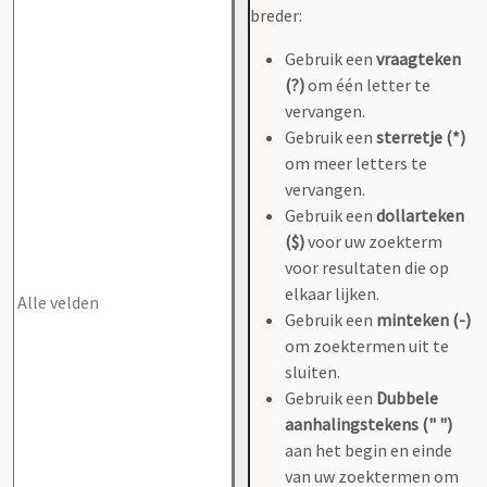
breder:
Gebruik een
vraagteken
(?)
om één letter te
vervangen.
Gebruik een
sterretje (*)
om meer letters te
vervangen.
Gebruik een
dollarteken
($)
voor uw zoekterm
voor resultaten die op
elkaar lijken.
Gebruik een
minteken (-)
om zoektermen uit te
sluiten.
Gebruik een
Dubbele
aanhalingstekens (" ")
aan het begin en einde
van uw zoektermen om