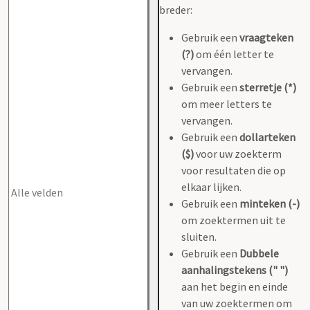
breder:
Gebruik een
vraagteken
(?)
om één letter te
vervangen.
Gebruik een
sterretje (*)
om meer letters te
vervangen.
Gebruik een
dollarteken
($)
voor uw zoekterm
voor resultaten die op
elkaar lijken.
Gebruik een
minteken (-)
om zoektermen uit te
sluiten.
Gebruik een
Dubbele
aanhalingstekens (" ")
aan het begin en einde
van uw zoektermen om