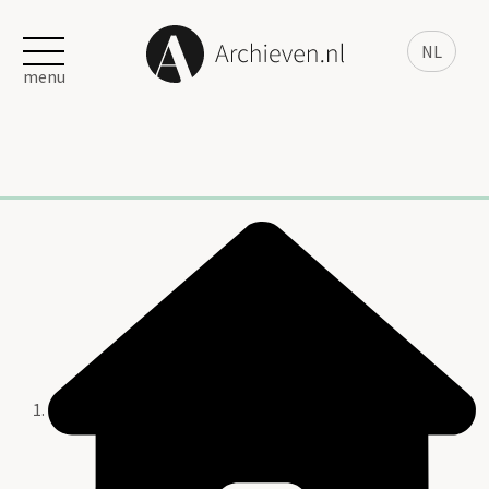
NL
menu