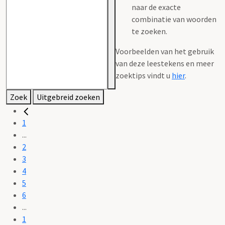
naar de exacte
combinatie van woorden
te zoeken.
Voorbeelden van het gebruik
van deze leestekens en meer
zoektips vindt u
hier
.
Zoek
Uitgebreid zoeken
1
...
2
3
4
5
6
...
1