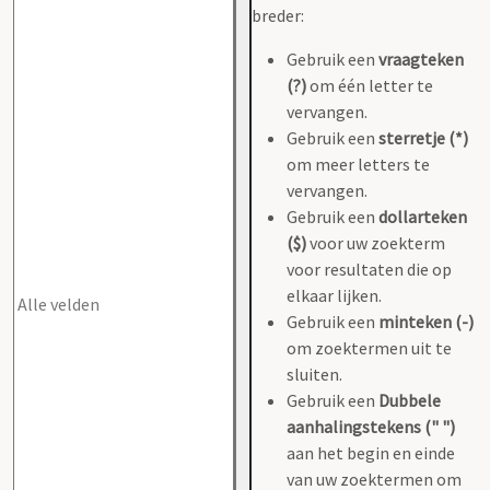
breder:
Gebruik een
vraagteken
(?)
om één letter te
vervangen.
Gebruik een
sterretje (*)
om meer letters te
vervangen.
Gebruik een
dollarteken
($)
voor uw zoekterm
voor resultaten die op
elkaar lijken.
Gebruik een
minteken (-)
om zoektermen uit te
sluiten.
Gebruik een
Dubbele
aanhalingstekens (" ")
aan het begin en einde
van uw zoektermen om