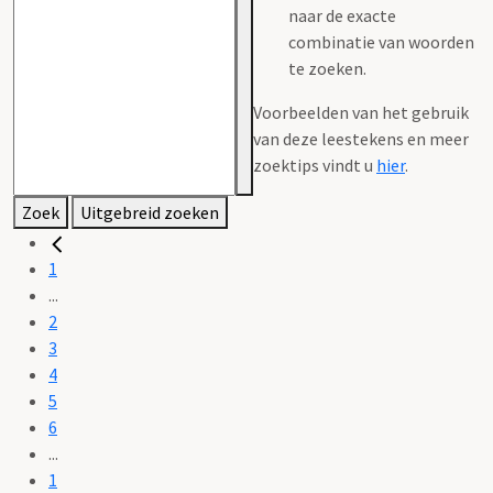
naar de exacte
combinatie van woorden
te zoeken.
Voorbeelden van het gebruik
van deze leestekens en meer
zoektips vindt u
hier
.
Zoek
Uitgebreid zoeken
1
...
2
3
4
5
6
...
1