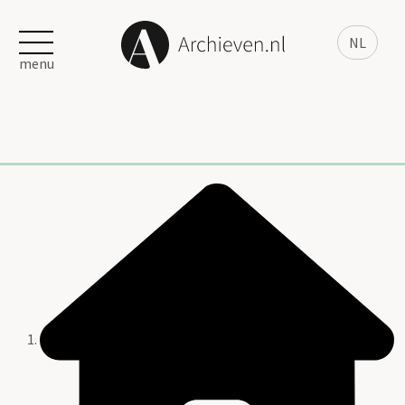
NL
menu