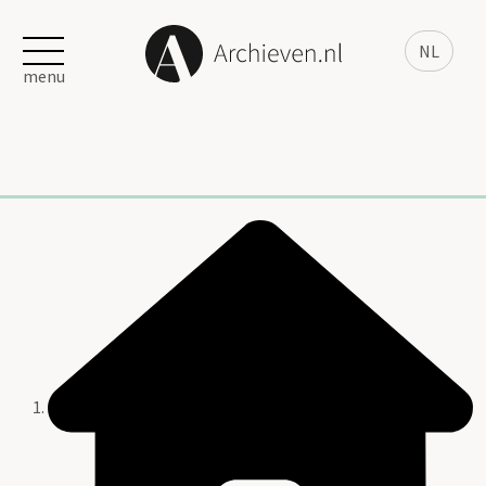
NL
menu