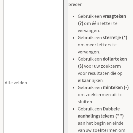
breder:
Gebruik een
vraagteken
(?)
om één letter te
vervangen.
Gebruik een
sterretje (*)
om meer letters te
vervangen.
Gebruik een
dollarteken
($)
voor uw zoekterm
voor resultaten die op
elkaar lijken.
Gebruik een
minteken (-)
om zoektermen uit te
sluiten.
Gebruik een
Dubbele
aanhalingstekens (" ")
aan het begin en einde
van uw zoektermen om