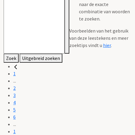
naar de exacte
combinatie van woorden
te zoeken.
Voorbeelden van het gebruik
van deze leestekens en meer
zoektips vindt u
hier
.
Zoek
Uitgebreid zoeken
1
...
2
3
4
5
6
...
1