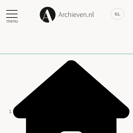
NL
menu