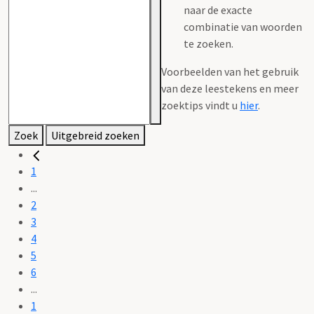
naar de exacte
combinatie van woorden
te zoeken.
Voorbeelden van het gebruik
van deze leestekens en meer
zoektips vindt u
hier
.
Zoek
Uitgebreid zoeken
1
...
2
3
4
5
6
...
1