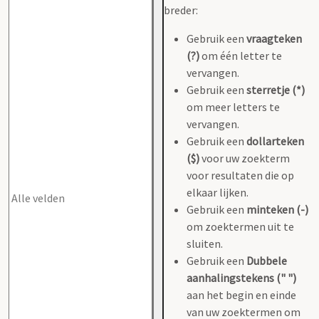
breder:
Gebruik een
vraagteken
(?)
om één letter te
vervangen.
Gebruik een
sterretje (*)
om meer letters te
vervangen.
Gebruik een
dollarteken
($)
voor uw zoekterm
voor resultaten die op
elkaar lijken.
Gebruik een
minteken (-)
om zoektermen uit te
sluiten.
Gebruik een
Dubbele
aanhalingstekens (" ")
aan het begin en einde
van uw zoektermen om