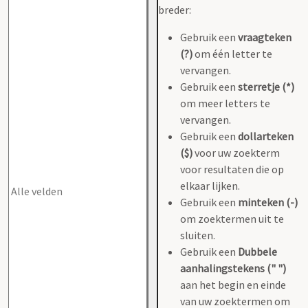
breder:
Gebruik een
vraagteken
(?)
om één letter te
vervangen.
Gebruik een
sterretje (*)
om meer letters te
vervangen.
Gebruik een
dollarteken
($)
voor uw zoekterm
voor resultaten die op
elkaar lijken.
Gebruik een
minteken (-)
om zoektermen uit te
sluiten.
Gebruik een
Dubbele
aanhalingstekens (" ")
aan het begin en einde
van uw zoektermen om