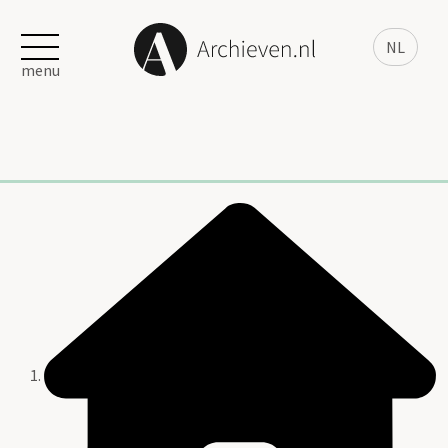
NL
menu