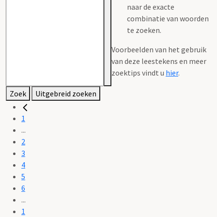
naar de exacte
combinatie van woorden
te zoeken.
Voorbeelden van het gebruik
van deze leestekens en meer
zoektips vindt u
hier
.
Zoek
Uitgebreid zoeken
1
...
2
3
4
5
6
...
1