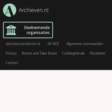
Deelnemende
organisaties
opendata.archieven.nl
DE REE
Algemene voorwaarden
Privacy
Notice and Take Down
Cookiegebruik
Disclaimer
Contact