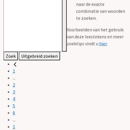
naar de exacte
combinatie van woorden
te zoeken.
Voorbeelden van het gebruik
van deze leestekens en meer
zoektips vindt u
hier
.
Zoek
Uitgebreid zoeken
1
...
2
3
4
5
6
...
1