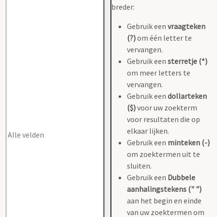
breder:
Gebruik een
vraagteken
(?)
om één letter te
vervangen.
Gebruik een
sterretje (*)
om meer letters te
vervangen.
Gebruik een
dollarteken
($)
voor uw zoekterm
voor resultaten die op
elkaar lijken.
Gebruik een
minteken (-)
om zoektermen uit te
sluiten.
Gebruik een
Dubbele
aanhalingstekens (" ")
aan het begin en einde
van uw zoektermen om