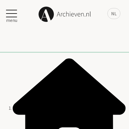
NL
menu