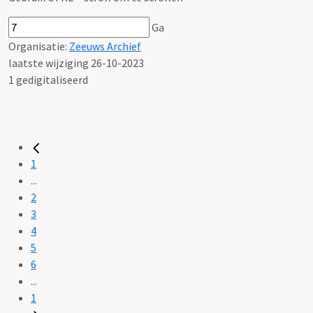
Ga
Organisatie:
Zeeuws Archief
laatste wijziging 26-10-2023
1 gedigitaliseerd
1
...
2
3
4
5
6
...
1