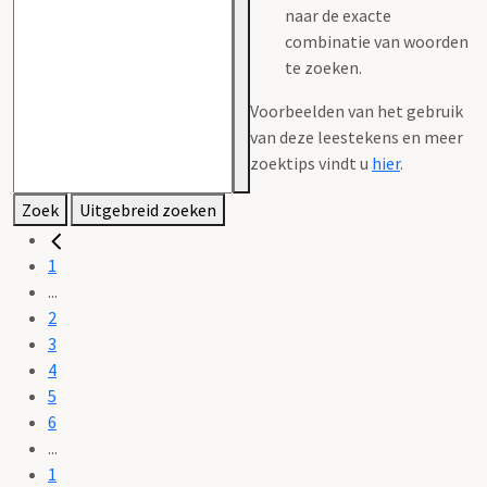
naar de exacte
combinatie van woorden
te zoeken.
Voorbeelden van het gebruik
van deze leestekens en meer
zoektips vindt u
hier
.
Zoek
Uitgebreid zoeken
1
...
2
3
4
5
6
...
1