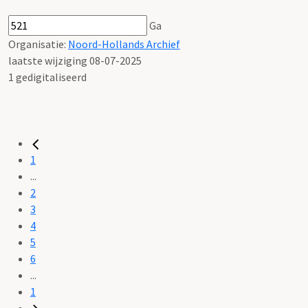
Ga
Organisatie:
Noord-Hollands Archief
laatste wijziging 08-07-2025
1 gedigitaliseerd
1
...
2
3
4
5
6
...
1