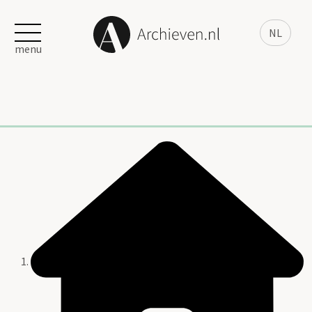
NL
menu