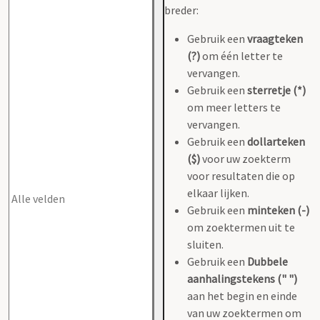
breder:
Gebruik een
vraagteken
(?)
om één letter te
vervangen.
Gebruik een
sterretje (*)
om meer letters te
vervangen.
Gebruik een
dollarteken
($)
voor uw zoekterm
voor resultaten die op
elkaar lijken.
Gebruik een
minteken (-)
om zoektermen uit te
sluiten.
Gebruik een
Dubbele
aanhalingstekens (" ")
aan het begin en einde
van uw zoektermen om