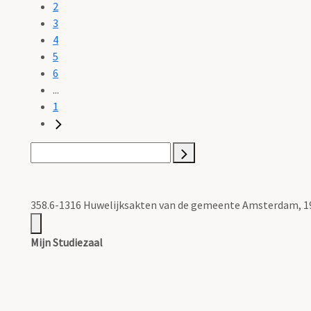
2
3
4
5
6
...
1
358.6-1316 Huwelijksakten van de gemeente Amsterdam, 1
Mijn Studiezaal