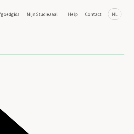
fgoedgids
Mijn Studiezaal
Help
Contact
NL