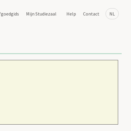
fgoedgids
Mijn Studiezaal
Help
Contact
NL