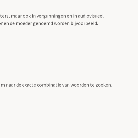
sters, maar ook in vergunningen en in audiovisueel
der en de moeder genoemd worden bijvoorbeeld.
om naar de exacte combinatie van woorden te zoeken.