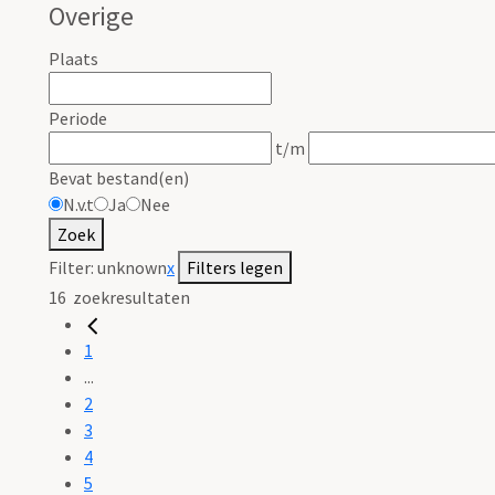
Overige
Plaats
Periode
t/m
Bevat bestand(en)
N.v.t
Ja
Nee
Zoek
Filter:
unknown
x
Filters legen
16
zoekresultaten
1
...
2
3
4
5