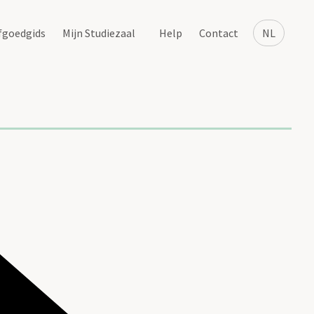
fgoedgids
Mijn Studiezaal
Help
Contact
NL