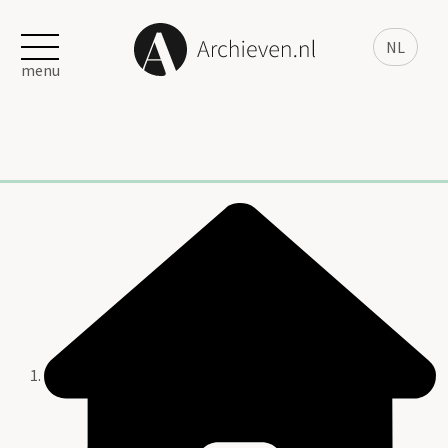
NL
menu