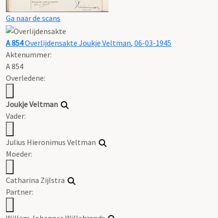
Ga naar de scans
A 854
Overlijdensakte
Joukje
Veltman
, 06-03-1945
Aktenummer
:
A 854
Overledene:
Joukje
Veltman
Vader:
Julius Hieronimus
Veltman
Moeder:
Catharina Zijlstra
Partner:
Willem Johannes Willebrands