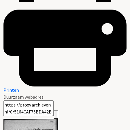
Printen
Duurzaam webadres