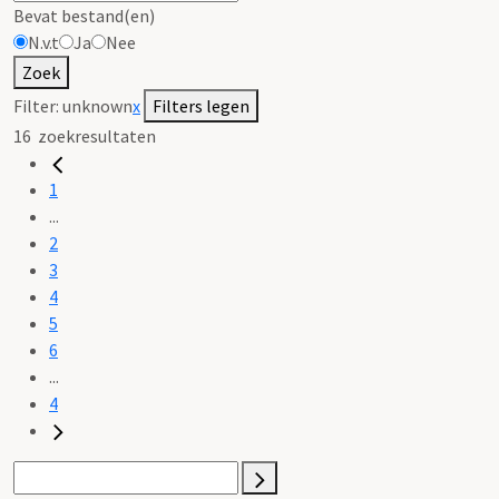
Bevat bestand(en)
N.v.t
Ja
Nee
Zoek
Filter:
unknown
x
Filters legen
16
zoekresultaten
1
...
2
3
4
5
6
...
4