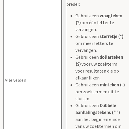
breder:
Gebruik een
vraagteken
(?)
om één letter te
vervangen.
Gebruik een
sterretje (*)
om meer letters te
vervangen.
Gebruik een
dollarteken
($)
voor uw zoekterm
voor resultaten die op
elkaar lijken.
Gebruik een
minteken (-)
om zoektermen uit te
sluiten.
Gebruik een
Dubbele
aanhalingstekens (" ")
aan het begin en einde
van uw zoektermen om