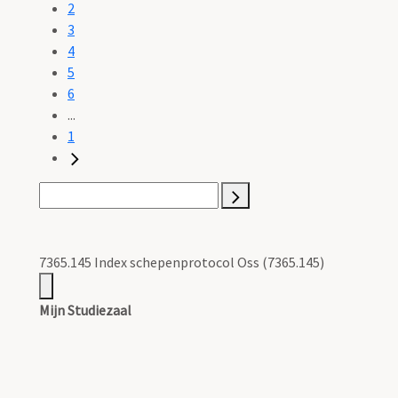
2
3
4
5
6
...
1
7365.145 Index schepenprotocol Oss (7365.145)
Mijn Studiezaal