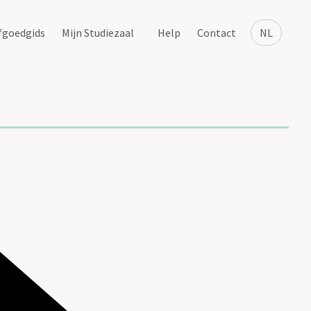
fgoedgids
Mijn Studiezaal
Help
Contact
NL