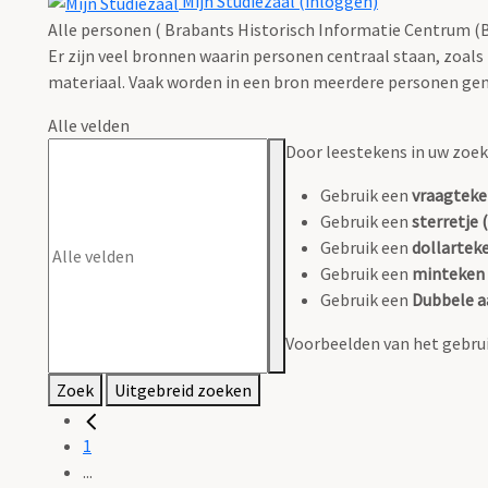
Mijn Studiezaal (inloggen)
Alle personen ( Brabants Historisch Informatie Centrum (B
Er zijn veel bronnen waarin personen centraal staan, zoals
materiaal. Vaak worden in een bron meerdere personen gen
Alle velden
Door leestekens in uw zoeko
Gebruik een
vraagteke
Gebruik een
sterretje (
Gebruik een
dollarteke
Gebruik een
minteken 
Gebruik een
Dubbele a
Voorbeelden van het gebrui
Zoek
Uitgebreid zoeken
1
...