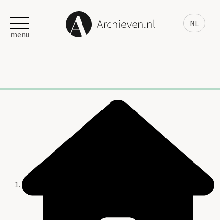
NL
menu