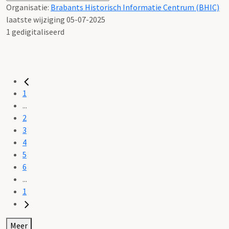
Organisatie:
Brabants Historisch Informatie Centrum (BHIC)
laatste wijziging 05-07-2025
1 gedigitaliseerd
1
...
2
3
4
5
6
...
1
Meer