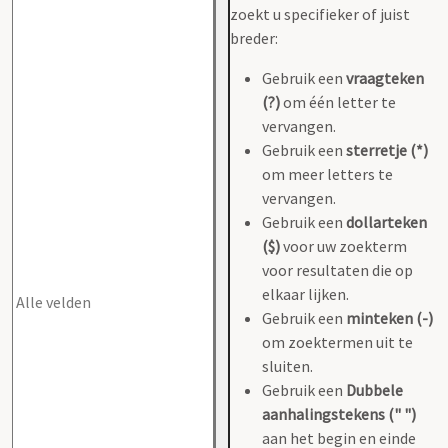
zoekt u specifieker of juist
breder:
Gebruik een
vraagteken
(?)
om één letter te
vervangen.
Gebruik een
sterretje (*)
om meer letters te
vervangen.
Gebruik een
dollarteken
($)
voor uw zoekterm
voor resultaten die op
elkaar lijken.
Gebruik een
minteken (-)
om zoektermen uit te
sluiten.
Gebruik een
Dubbele
aanhalingstekens (" ")
aan het begin en einde