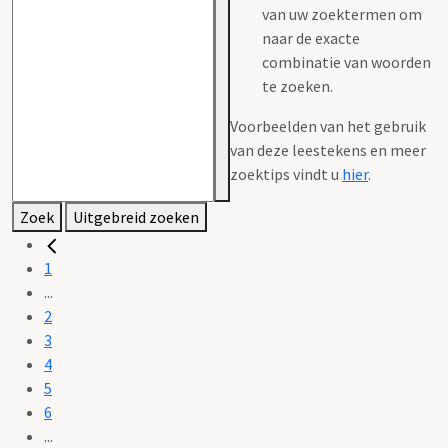
van uw zoektermen om
naar de exacte
combinatie van woorden
te zoeken.
Voorbeelden van het gebruik
van deze leestekens en meer
zoektips vindt u
hier
.
Zoek
Uitgebreid zoeken
1
...
2
3
4
5
6
...