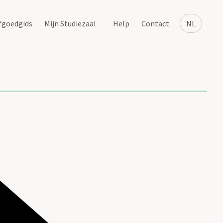
fgoedgids
Mijn Studiezaal
Help
Contact
NL