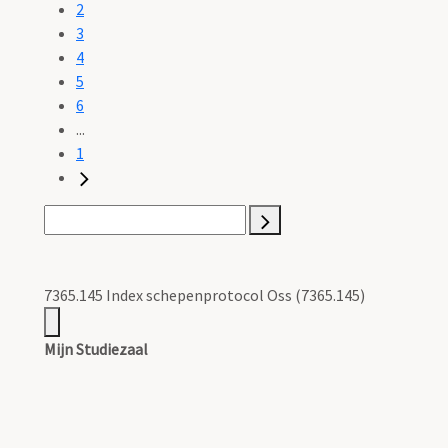
2
3
4
5
6
...
1
7365.145 Index schepenprotocol Oss (7365.145)
Mijn Studiezaal