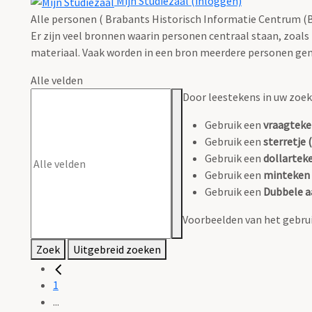
Mijn Studiezaal (inloggen)
Alle personen ( Brabants Historisch Informatie Centrum (B
Er zijn veel bronnen waarin personen centraal staan, zoals
materiaal. Vaak worden in een bron meerdere personen gen
Alle velden
Door leestekens in uw zoeko
Gebruik een
vraagteke
Gebruik een
sterretje (
Gebruik een
dollarteke
Gebruik een
minteken 
Gebruik een
Dubbele a
Voorbeelden van het gebrui
Zoek
Uitgebreid zoeken
1
...