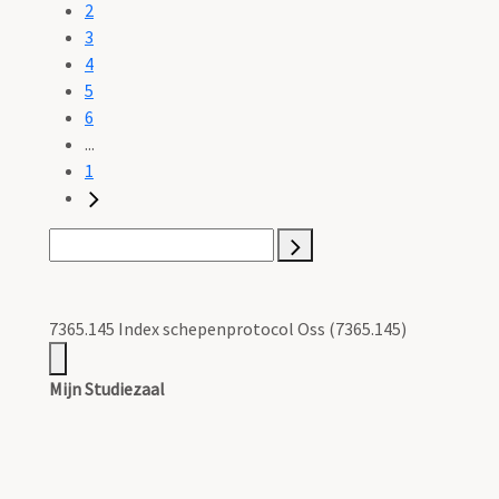
2
3
4
5
6
...
1
7365.145 Index schepenprotocol Oss (7365.145)
Mijn Studiezaal