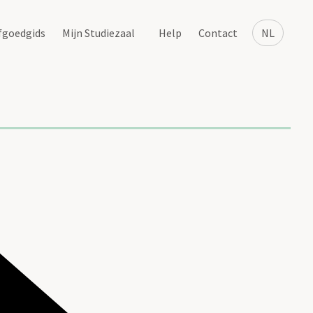
fgoedgids
Mijn Studiezaal
Help
Contact
NL