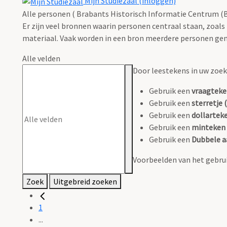
Mijn Studiezaal (inloggen)
Alle personen ( Brabants Historisch Informatie Centrum (B
Er zijn veel bronnen waarin personen centraal staan, zoals
materiaal. Vaak worden in een bron meerdere personen gen
Alle velden
Door leestekens in uw zoeko
Gebruik een
vraagteke
Gebruik een
sterretje (
Gebruik een
dollarteke
Gebruik een
minteken 
Gebruik een
Dubbele a
Voorbeelden van het gebrui
Zoek
Uitgebreid zoeken
1
...