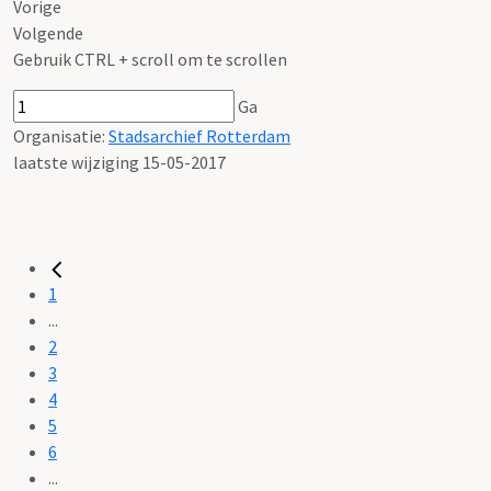
Vorige
Volgende
Gebruik CTRL + scroll om te scrollen
Ga
Organisatie:
Stadsarchief Rotterdam
laatste wijziging 15-05-2017
1
...
2
3
4
5
6
...