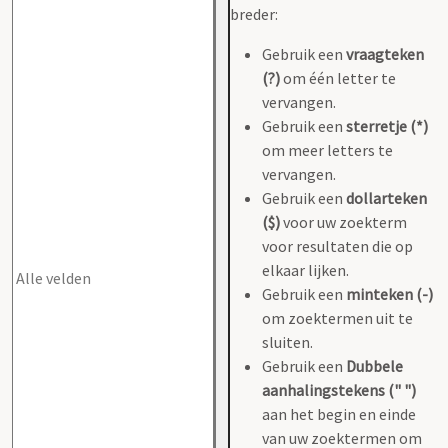
breder:
Gebruik een
vraagteken
(?)
om één letter te
vervangen.
Gebruik een
sterretje (*)
om meer letters te
vervangen.
Gebruik een
dollarteken
($)
voor uw zoekterm
voor resultaten die op
elkaar lijken.
Gebruik een
minteken (-)
om zoektermen uit te
sluiten.
Gebruik een
Dubbele
aanhalingstekens (" ")
aan het begin en einde
van uw zoektermen om