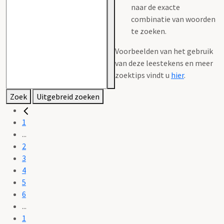
naar de exacte
combinatie van woorden
te zoeken.
Voorbeelden van het gebruik
van deze leestekens en meer
zoektips vindt u
hier
.
Zoek
Uitgebreid zoeken
1
...
2
3
4
5
6
...
1