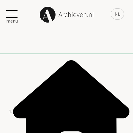
NL
menu