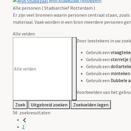
Mijn Studiezaal (inloggen)
Alle personen ( Stadsarchief Rotterdam )
Er zijn veel bronnen waarin personen centraal staan, zoals
materiaal. Vaak worden in een bron meerdere personen gen
Alle velden
Door leestekens in uw zoeko
Gebruik een
vraagteke
Gebruik een
sterretje (
Gebruik een
dollarteke
Gebruik een
minteken 
Gebruik een
Dubbele a
Voorbeelden van het gebrui
Zoek
Uitgebreid zoeken
Zoekvelden legen
56
zoekresultaten
1