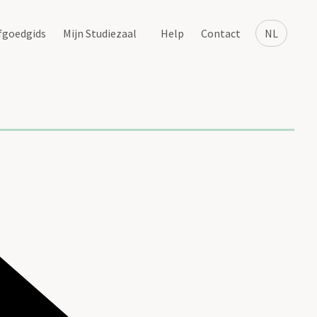
fgoedgids
Mijn Studiezaal
Help
Contact
NL