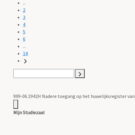
...
2
3
4
5
6
...
14
999-06.1942H Nadere toegang op het huwelijksregister v
Mijn Studiezaal