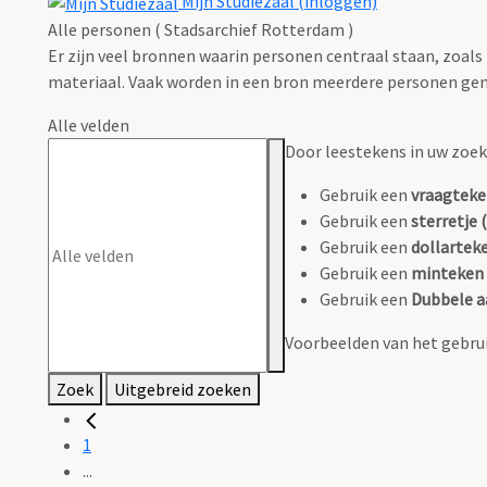
Mijn Studiezaal (inloggen)
Alle personen ( Stadsarchief Rotterdam )
Er zijn veel bronnen waarin personen centraal staan, zoals
materiaal. Vaak worden in een bron meerdere personen gen
Alle velden
Door leestekens in uw zoeko
Gebruik een
vraagteke
Gebruik een
sterretje (
Gebruik een
dollarteke
Gebruik een
minteken 
Gebruik een
Dubbele a
Voorbeelden van het gebrui
Zoek
Uitgebreid zoeken
1
...