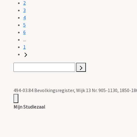
2
3
4
5
6
...
1
494-03.84 Bevolkingsregister, Wijk 13 Nr. 905-1130, 1850-18
Mijn Studiezaal