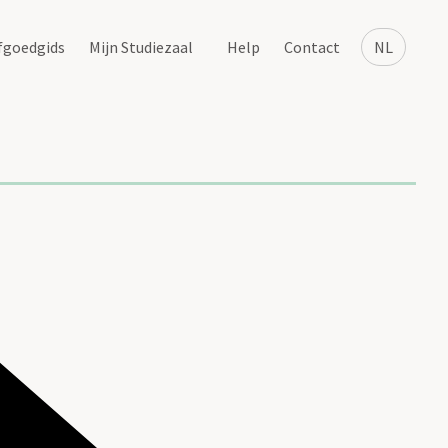
fgoedgids
Mijn Studiezaal
Help
Contact
NL