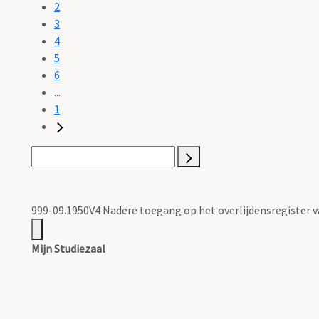
2
3
4
5
6
...
1
999-09.1950V4 Nadere toegang op het overlijdensregister
Mijn Studiezaal