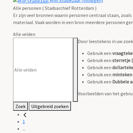
Mijn Studiezaal (inloggen)
Alle personen ( Stadsarchief Rotterdam )
Er zijn veel bronnen waarin personen centraal staan, zoals
materiaal. Vaak worden in een bron meerdere personen gen
Alle velden
Door leestekens in uw zoeko
Gebruik een
vraagteke
Gebruik een
sterretje (
Gebruik een
dollarteke
Gebruik een
minteken 
Gebruik een
Dubbele a
Voorbeelden van het gebrui
Zoek
Uitgebreid zoeken
1
...