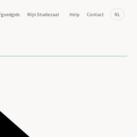
fgoedgids
Mijn Studiezaal
Help
Contact
NL