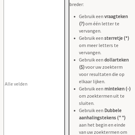
breder:
Gebruik een
vraagteken
(?)
om één letter te
vervangen.
Gebruik een
sterretje (*)
om meer letters te
vervangen.
Gebruik een
dollarteken
($)
voor uw zoekterm
voor resultaten die op
elkaar lijken.
Gebruik een
minteken (-)
om zoektermen uit te
sluiten.
Gebruik een
Dubbele
aanhalingstekens (" ")
aan het begin en einde
van uw zoektermen om