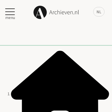
NL
menu