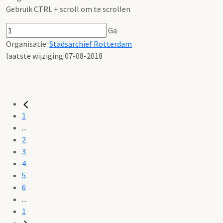
Gebruik CTRL + scroll om te scrollen
Ga
Organisatie:
Stadsarchief Rotterdam
laatste wijziging 07-08-2018
1
...
2
3
4
5
6
...
1