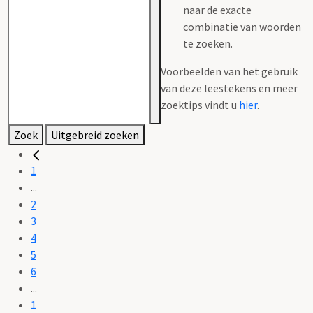
naar de exacte
combinatie van woorden
te zoeken.
Voorbeelden van het gebruik
van deze leestekens en meer
zoektips vindt u
hier
.
Zoek
Uitgebreid zoeken
1
...
2
3
4
5
6
...
1