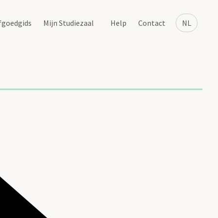
fgoedgids
Mijn Studiezaal
Help
Contact
NL