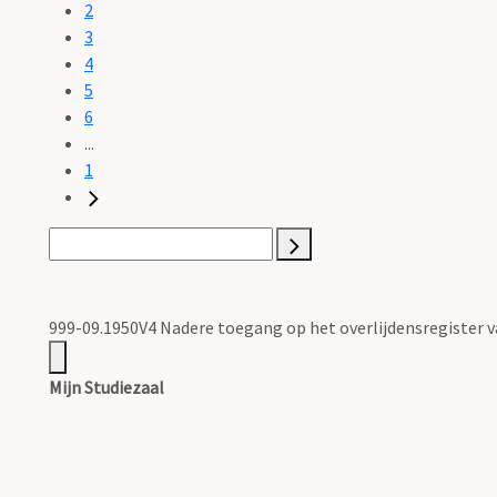
2
3
4
5
6
...
1
999-09.1950V4 Nadere toegang op het overlijdensregister
Mijn Studiezaal