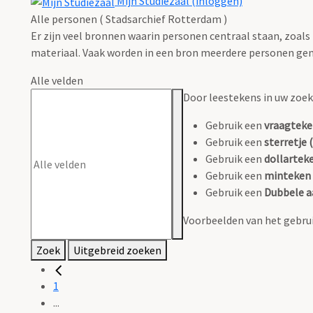
Mijn Studiezaal (inloggen)
Alle personen ( Stadsarchief Rotterdam )
Er zijn veel bronnen waarin personen centraal staan, zoals
materiaal. Vaak worden in een bron meerdere personen gen
Alle velden
Door leestekens in uw zoeko
Gebruik een
vraagteke
Gebruik een
sterretje (
Gebruik een
dollarteke
Gebruik een
minteken 
Gebruik een
Dubbele a
Voorbeelden van het gebrui
Zoek
Uitgebreid zoeken
1
...