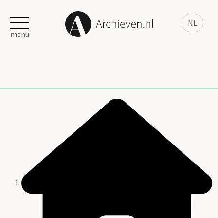
NL
menu