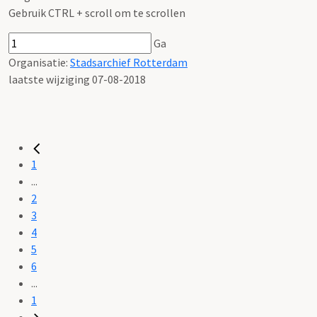
Gebruik CTRL + scroll om te scrollen
Ga
Organisatie:
Stadsarchief Rotterdam
laatste wijziging 07-08-2018
1
...
2
3
4
5
6
...
1