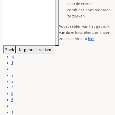
naar de exacte
combinatie van woorden
te zoeken.
Voorbeelden van het gebruik
van deze leestekens en meer
zoektips vindt u
hier
.
Zoek
Uitgebreid zoeken
1
...
2
3
4
5
6
...
1