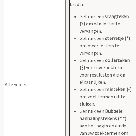
breder:
Gebruik een
vraagteken
(?)
om één letter te
vervangen.
Gebruik een
sterretje (*)
om meer letters te
vervangen.
Gebruik een
dollarteken
($)
voor uw zoekterm
voor resultaten die op
elkaar lijken.
Gebruik een
minteken (-)
om zoektermen uit te
sluiten.
Gebruik een
Dubbele
aanhalingstekens (" ")
aan het begin en einde
van uw zoektermen om