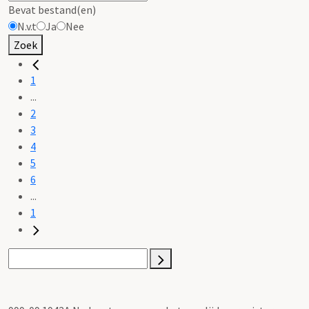
Bevat bestand(en)
N.v.t
Ja
Nee
Zoek
1
...
2
3
4
5
6
...
1