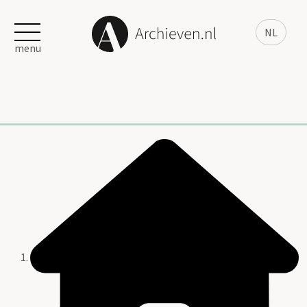
NL
menu