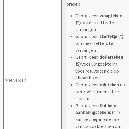
breder:
Gebruik een
vraagteken
(?)
om één letter te
vervangen.
Gebruik een
sterretje (*)
om meer letters te
vervangen.
Gebruik een
dollarteken
($)
voor uw zoekterm
voor resultaten die op
elkaar lijken.
Gebruik een
minteken (-)
om zoektermen uit te
sluiten.
Gebruik een
Dubbele
aanhalingstekens (" ")
aan het begin en einde
van uw zoektermen om