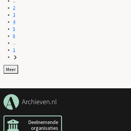
...
2
3
4
5
6
...
1
Meer
Deelnemende
organisaties