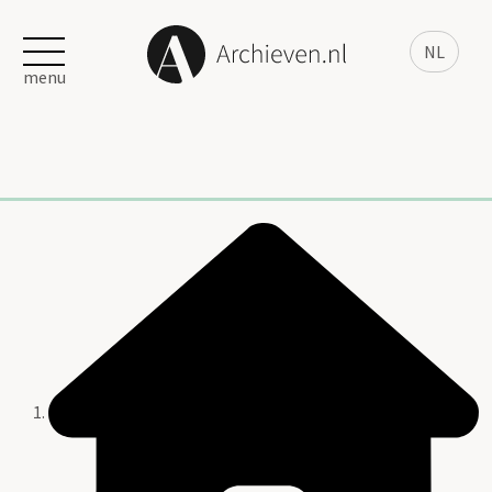
NL
menu