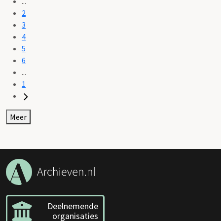
...
2
3
4
5
6
...
1
Meer
Deelnemende
organisaties