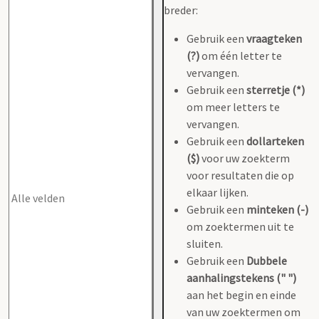
breder:
Gebruik een
vraagteken
(?)
om één letter te
vervangen.
Gebruik een
sterretje (*)
om meer letters te
vervangen.
Gebruik een
dollarteken
($)
voor uw zoekterm
voor resultaten die op
elkaar lijken.
Gebruik een
minteken (-)
om zoektermen uit te
sluiten.
Gebruik een
Dubbele
aanhalingstekens (" ")
aan het begin en einde
van uw zoektermen om