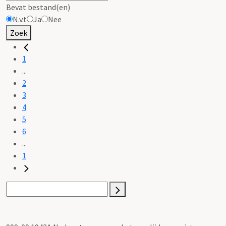
Bevat bestand(en)
N.v.t
Ja
Nee
Zoek
1
...
2
3
4
5
6
...
1