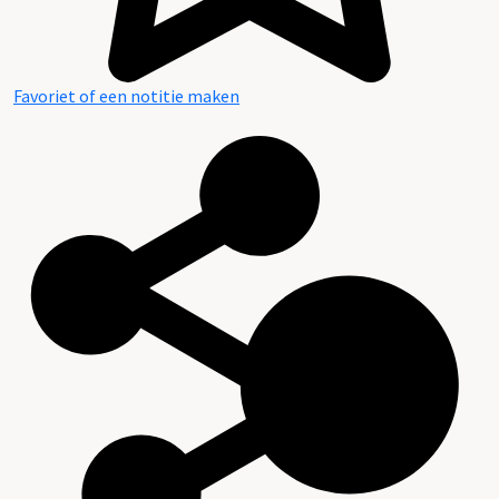
Favoriet of een notitie maken