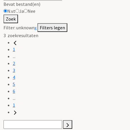
Bevat bestand(en)
N.v.t
Ja
Nee
Zoek
Filter:
unknown
x
Filters legen
3
zoekresultaten
1
...
2
3
4
5
6
...
1