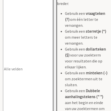
breder:
Gebruik een
vraagteken
(?)
om één letter te
vervangen.
Gebruik een
sterretje (*)
om meer letters te
vervangen.
Gebruik een
dollarteken
($)
voor uw zoekterm
voor resultaten die op
elkaar lijken.
Gebruik een
minteken (-)
om zoektermen uit te
sluiten.
Gebruik een
Dubbele
aanhalingstekens (" ")
aan het begin en einde
van uw zoektermen om