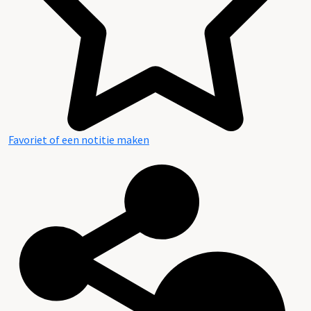
Favoriet of een notitie maken