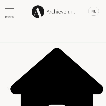
NL
menu