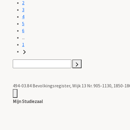
2
3
4
5
6
...
1
494-03.84 Bevolkingsregister, Wijk 13 Nr. 905-1130, 1850-18
Mijn Studiezaal