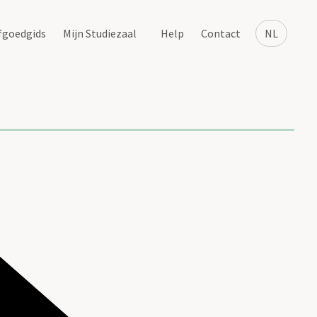
fgoedgids
Mijn Studiezaal
Help
Contact
NL