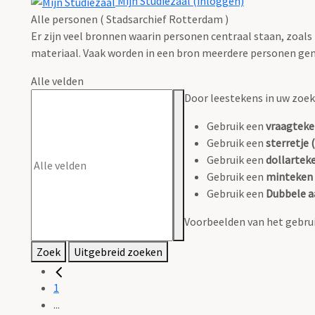
Mijn Studiezaal (inloggen)
Alle personen ( Stadsarchief Rotterdam )
Er zijn veel bronnen waarin personen centraal staan, zoals
materiaal. Vaak worden in een bron meerdere personen gen
Alle velden
Door leestekens in uw zoeko
Gebruik een
vraagteke
Gebruik een
sterretje (
Gebruik een
dollarteke
Gebruik een
minteken 
Gebruik een
Dubbele a
Voorbeelden van het gebrui
Zoek
Uitgebreid zoeken
1
...