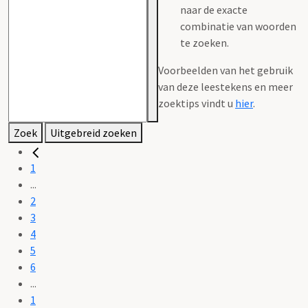
naar de exacte
combinatie van woorden
te zoeken.
Voorbeelden van het gebruik
van deze leestekens en meer
zoektips vindt u
hier
.
Zoek
Uitgebreid zoeken
1
...
2
3
4
5
6
...
1