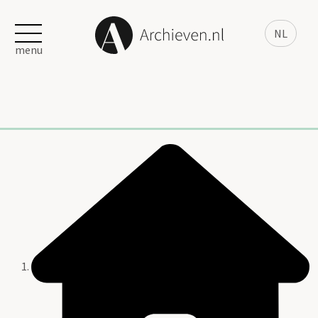
NL
menu