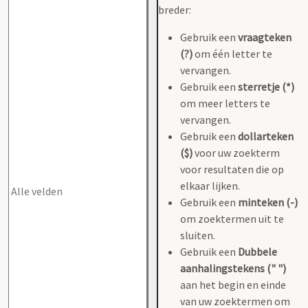
breder:
Gebruik een
vraagteken
(?)
om één letter te
vervangen.
Gebruik een
sterretje (*)
om meer letters te
vervangen.
Gebruik een
dollarteken
($)
voor uw zoekterm
voor resultaten die op
elkaar lijken.
Gebruik een
minteken (-)
om zoektermen uit te
sluiten.
Gebruik een
Dubbele
aanhalingstekens (" ")
aan het begin en einde
van uw zoektermen om