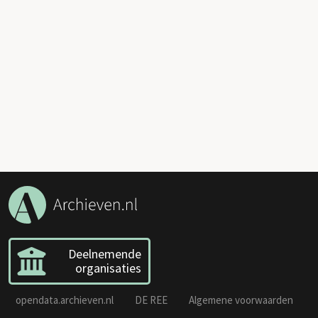
Deelnemende
organisaties
opendata.archieven.nl
DE REE
Algemene voorwaarden