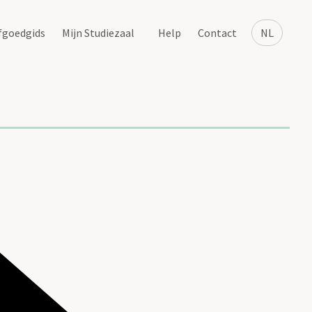
fgoedgids
Mijn Studiezaal
Help
Contact
NL