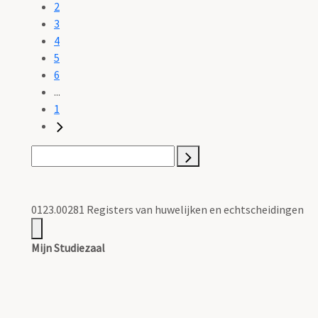
2
3
4
5
6
...
1
0123.00281 Registers van huwelijken en echtscheidingen
Mijn Studiezaal