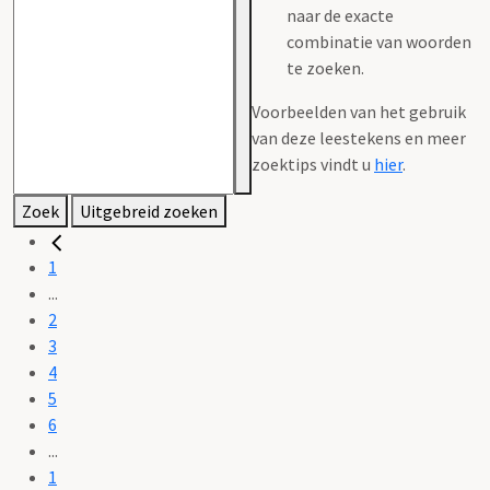
naar de exacte
combinatie van woorden
te zoeken.
Voorbeelden van het gebruik
van deze leestekens en meer
zoektips vindt u
hier
.
Zoek
Uitgebreid zoeken
1
...
2
3
4
5
6
...
1