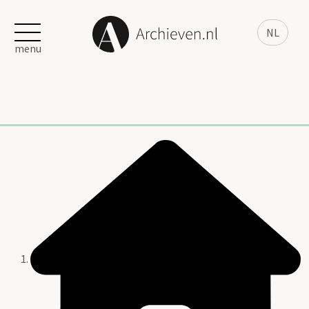
NL
menu