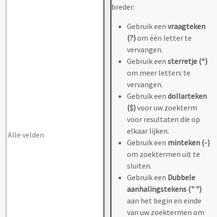
breder:
Gebruik een
vraagteken
(?)
om één letter te
vervangen.
Gebruik een
sterretje (*)
om meer letters te
vervangen.
Gebruik een
dollarteken
($)
voor uw zoekterm
voor resultaten die op
elkaar lijken.
Gebruik een
minteken (-)
om zoektermen uit te
sluiten.
Gebruik een
Dubbele
aanhalingstekens (" ")
aan het begin en einde
van uw zoektermen om