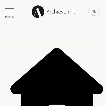
NL
menu