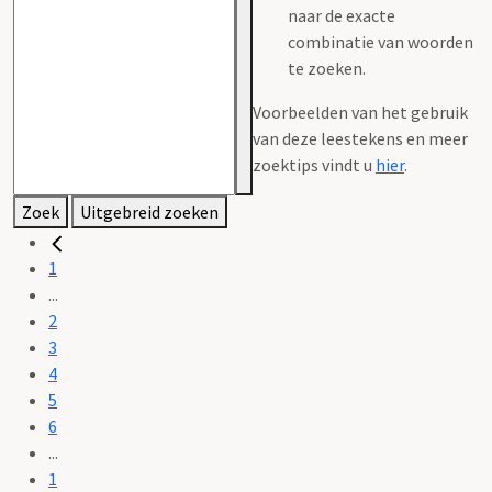
naar de exacte
combinatie van woorden
te zoeken.
Voorbeelden van het gebruik
van deze leestekens en meer
zoektips vindt u
hier
.
Zoek
Uitgebreid zoeken
1
...
2
3
4
5
6
...
1