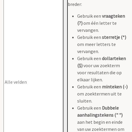
breder:
Gebruik een
vraagteken
(?)
om één letter te
vervangen.
Gebruik een
sterretje (*)
om meer letters te
vervangen.
Gebruik een
dollarteken
($)
voor uw zoekterm
voor resultaten die op
elkaar lijken.
Gebruik een
minteken (-)
om zoektermen uit te
sluiten.
Gebruik een
Dubbele
aanhalingstekens (" ")
aan het begin en einde
van uw zoektermen om