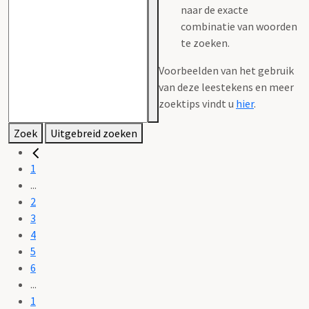
naar de exacte
combinatie van woorden
te zoeken.
Voorbeelden van het gebruik
van deze leestekens en meer
zoektips vindt u
hier
.
Zoek
Uitgebreid zoeken
1
...
2
3
4
5
6
...
1