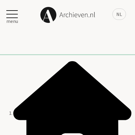
NL
menu