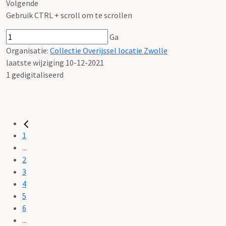
Volgende
Gebruik CTRL + scroll om te scrollen
Ga
Organisatie:
Collectie Overijssel locatie Zwolle
laatste wijziging 10-12-2021
1 gedigitaliseerd
1
...
2
3
4
5
6
...