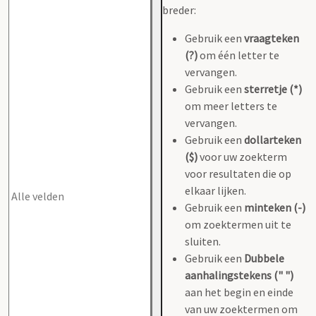
breder:
Gebruik een
vraagteken
(?)
om één letter te
vervangen.
Gebruik een
sterretje (*)
om meer letters te
vervangen.
Gebruik een
dollarteken
($)
voor uw zoekterm
voor resultaten die op
elkaar lijken.
Gebruik een
minteken (-)
om zoektermen uit te
sluiten.
Gebruik een
Dubbele
aanhalingstekens (" ")
aan het begin en einde
van uw zoektermen om