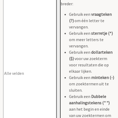
breder:
Gebruik een
vraagteken
(?)
om één letter te
vervangen.
Gebruik een
sterretje (*)
om meer letters te
vervangen.
Gebruik een
dollarteken
($)
voor uw zoekterm
voor resultaten die op
elkaar lijken.
Gebruik een
minteken (-)
om zoektermen uit te
sluiten.
Gebruik een
Dubbele
aanhalingstekens (" ")
aan het begin en einde
van uw zoektermen om