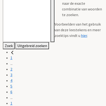
naar de exacte
combinatie van woorden
te zoeken.
Voorbeelden van het gebruik
van deze leestekens en meer
zoektips vindt u
hier
.
Zoek
Uitgebreid zoeken
1
...
2
3
4
5
6
...
1