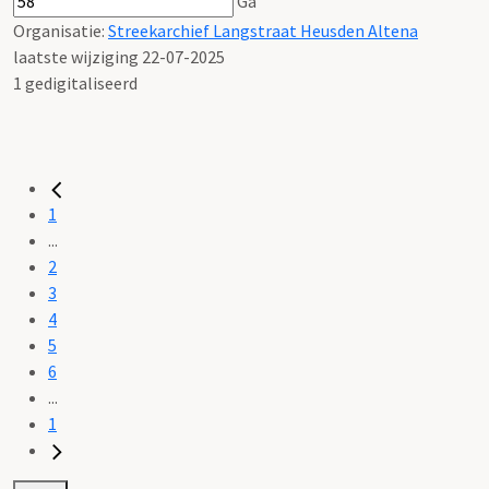
Ga
Organisatie:
Streekarchief Langstraat Heusden Altena
laatste wijziging 22-07-2025
1 gedigitaliseerd
1
...
2
3
4
5
6
...
1