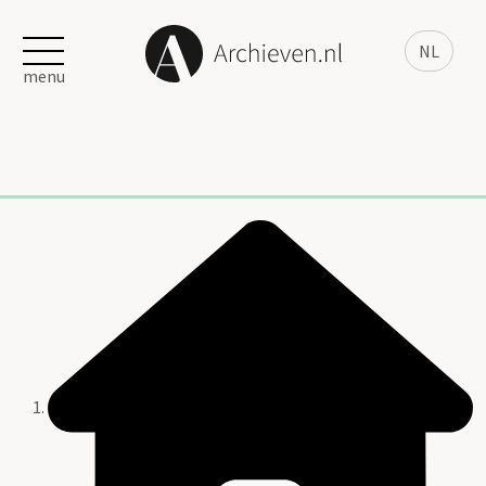
NL
menu