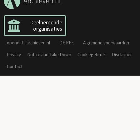
Deelnemende
organisaties
opendata.archieven.nl
DE REE
Algemene voorwaarden
Privacy
Notice and Take Down
Cookiegebruik
Disclaimer
Contact