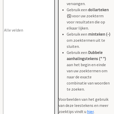
vervangen.
Gebruik een
dollarteken
($)
voor uw zoekterm
voor resultaten die op
elkaar lijken.
Gebruik een
minteken (-)
om zoektermen uit te
sluiten.
Gebruik een
Dubbele
aanhalingstekens (" ")
aan het begin en einde
van uw zoektermen om
naar de exacte
combinatie van woorden
te zoeken.
Voorbeelden van het gebruik
van deze leestekens en meer
zoektips vindt u
hier
.