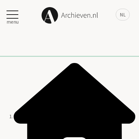
NL
menu