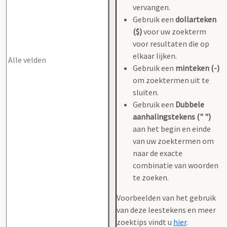
vervangen.
Gebruik een
dollarteken
($)
voor uw zoekterm
voor resultaten die op
elkaar lijken.
Gebruik een
minteken (-)
om zoektermen uit te
sluiten.
Gebruik een
Dubbele
aanhalingstekens (" ")
aan het begin en einde
van uw zoektermen om
naar de exacte
combinatie van woorden
te zoeken.
Voorbeelden van het gebruik
van deze leestekens en meer
zoektips vindt u
hier
.