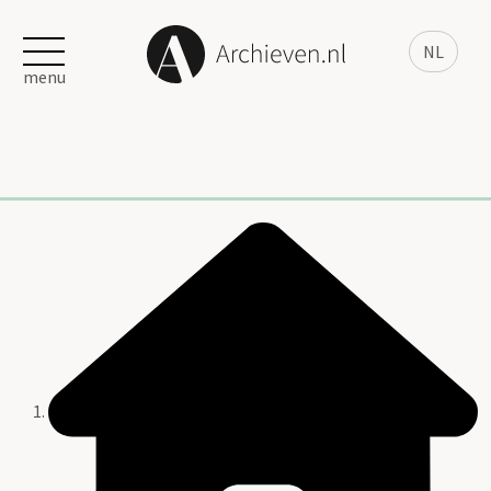
NL
menu