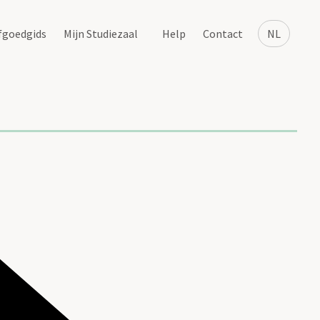
fgoedgids
Mijn Studiezaal
Help
Contact
NL