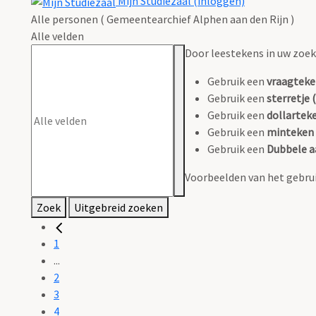
Mijn Studiezaal (inloggen)
Alle personen ( Gemeentearchief Alphen aan den Rijn )
Alle velden
Door leestekens in uw zoeko
Gebruik een
vraagteke
Gebruik een
sterretje (
Gebruik een
dollarteke
Gebruik een
minteken 
Gebruik een
Dubbele a
Voorbeelden van het gebrui
Zoek
Uitgebreid zoeken
1
...
2
3
4