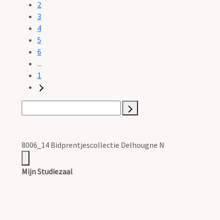
2
3
4
5
6
...
1
8006_14 Bidprentjescollectie Delhougne N
Mijn Studiezaal