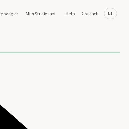
fgoedgids
Mijn Studiezaal
Help
Contact
NL