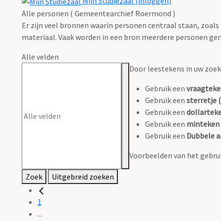
Mijn Studiezaal (inloggen)
Alle personen ( Gemeentearchief Roermond )
Er zijn veel bronnen waarin personen centraal staan, zoals
materiaal. Vaak worden in een bron meerdere personen gen
Alle velden
Door leestekens in uw zoeko
Gebruik een
vraagteke
Gebruik een
sterretje (
Gebruik een
dollarteke
Gebruik een
minteken 
Gebruik een
Dubbele a
Voorbeelden van het gebrui
Zoek
Uitgebreid zoeken
1
...