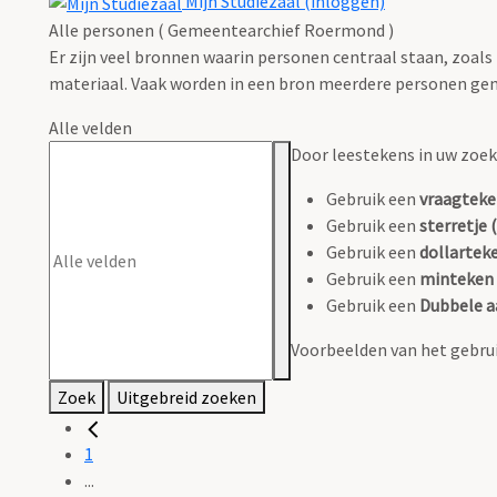
Mijn Studiezaal (inloggen)
Alle personen ( Gemeentearchief Roermond )
Er zijn veel bronnen waarin personen centraal staan, zoals
materiaal. Vaak worden in een bron meerdere personen gen
Alle velden
Door leestekens in uw zoeko
Gebruik een
vraagteke
Gebruik een
sterretje (
Gebruik een
dollarteke
Gebruik een
minteken 
Gebruik een
Dubbele a
Voorbeelden van het gebrui
Zoek
Uitgebreid zoeken
1
...