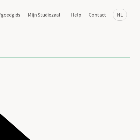
fgoedgids
Mijn Studiezaal
Help
Contact
NL