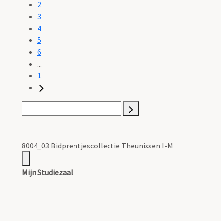
2
3
4
5
6
...
1
8004_03 Bidprentjescollectie Theunissen I-M
Mijn Studiezaal