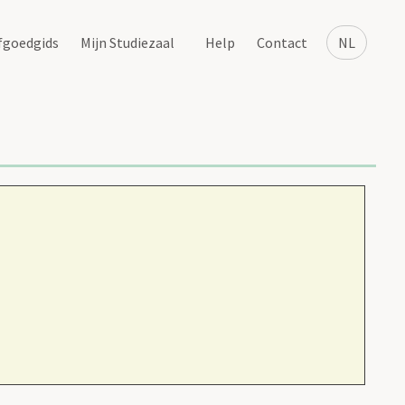
fgoedgids
Mijn Studiezaal
Help
Contact
NL