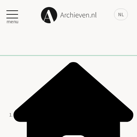
NL
menu