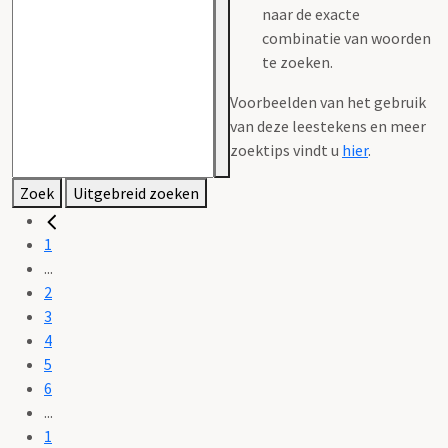
naar de exacte
combinatie van woorden
te zoeken.
Voorbeelden van het gebruik
van deze leestekens en meer
zoektips vindt u
hier
.
Zoek
Uitgebreid zoeken
1
...
2
3
4
5
6
...
1