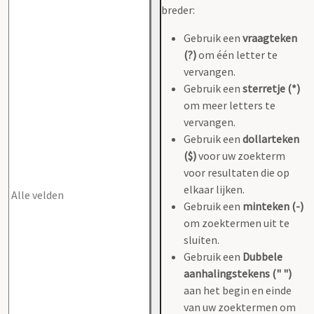
breder:
Gebruik een
vraagteken
(?)
om één letter te
vervangen.
Gebruik een
sterretje (*)
om meer letters te
vervangen.
Gebruik een
dollarteken
($)
voor uw zoekterm
voor resultaten die op
elkaar lijken.
Gebruik een
minteken (-)
om zoektermen uit te
sluiten.
Gebruik een
Dubbele
aanhalingstekens (" ")
aan het begin en einde
van uw zoektermen om