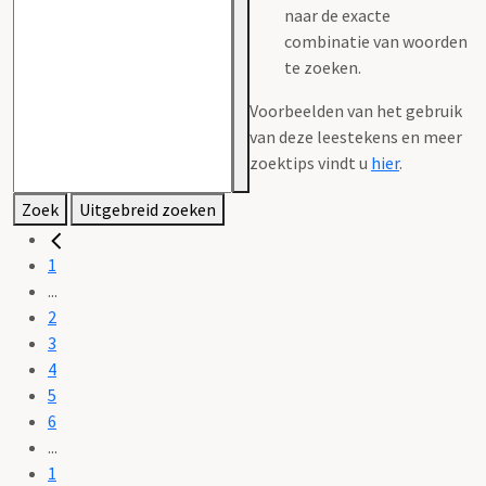
naar de exacte
combinatie van woorden
te zoeken.
Voorbeelden van het gebruik
van deze leestekens en meer
zoektips vindt u
hier
.
Zoek
Uitgebreid zoeken
1
...
2
3
4
5
6
...
1