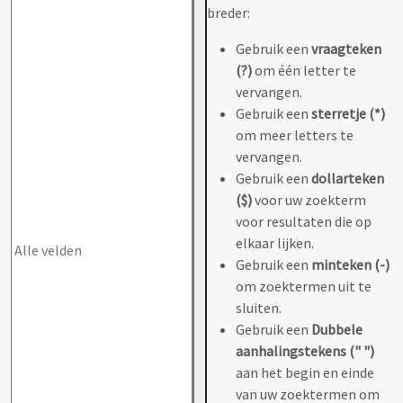
breder:
Gebruik een
vraagteken
(?)
om één letter te
vervangen.
Gebruik een
sterretje (*)
om meer letters te
vervangen.
Gebruik een
dollarteken
($)
voor uw zoekterm
voor resultaten die op
elkaar lijken.
Gebruik een
minteken (-)
om zoektermen uit te
sluiten.
Gebruik een
Dubbele
aanhalingstekens (" ")
aan het begin en einde
van uw zoektermen om