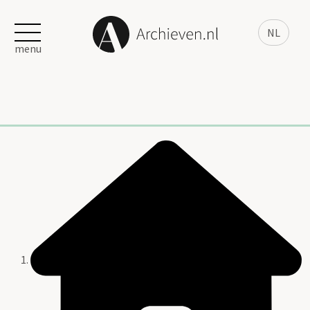
NL
menu