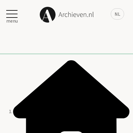
NL
menu