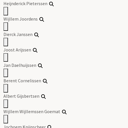
Heijnderick Pieterssen
Wijllem Joordens
Dierck Janssen
Joost Arijssen
Jan Daelhuijssen
Berent Cornelissen
Albert Gijsbertsen
Wijllem Wijllemssen Goemat
Jochoem Knijpscheer