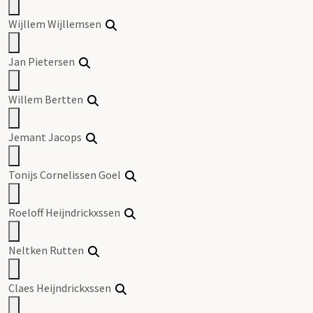
Wijllem Wijllemsen
Jan Pietersen
Willem Bertten
Jemant Jacops
Tonijs Cornelissen Goel
Roeloff Heijndrickxssen
Neltken Rutten
Claes Heijndrickxssen