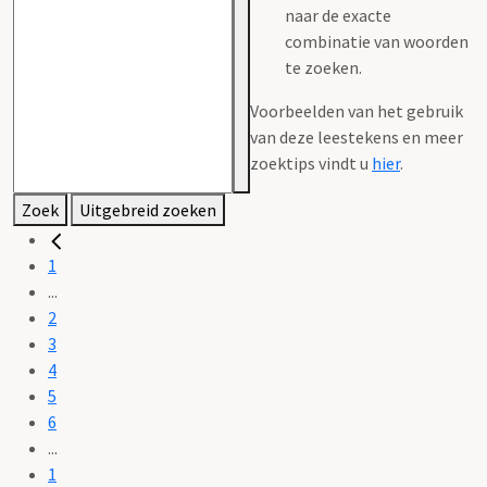
naar de exacte
combinatie van woorden
te zoeken.
Voorbeelden van het gebruik
van deze leestekens en meer
zoektips vindt u
hier
.
Zoek
Uitgebreid zoeken
1
...
2
3
4
5
6
...
1