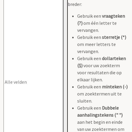
breder:
Gebruik een
vraagteken
(?)
om één letter te
vervangen.
Gebruik een
sterretje (*)
om meer letters te
vervangen.
Gebruik een
dollarteken
($)
voor uw zoekterm
voor resultaten die op
elkaar lijken.
Gebruik een
minteken (-)
om zoektermen uit te
sluiten.
Gebruik een
Dubbele
aanhalingstekens (" ")
aan het begin en einde
van uw zoektermen om