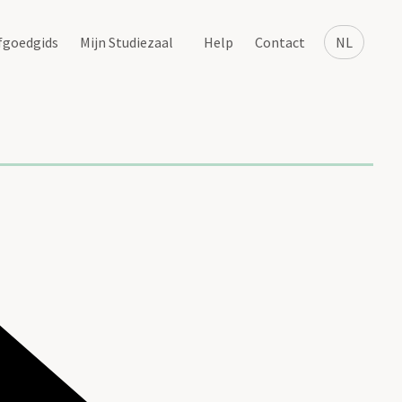
fgoedgids
Mijn Studiezaal
Help
Contact
NL