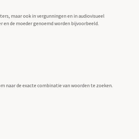
sters, maar ook in vergunningen en in audiovisueel
der en de moeder genoemd worden bijvoorbeeld.
om naar de exacte combinatie van woorden te zoeken.