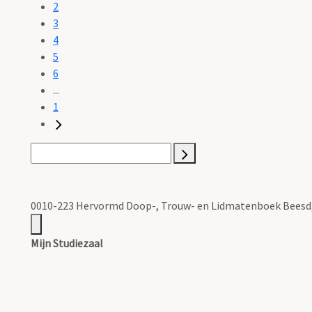
2
3
4
5
6
...
1
0010-223 Hervormd Doop-, Trouw- en Lidmatenboek Beesd, 
Mijn Studiezaal