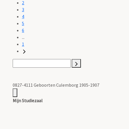
2
3
4
5
6
...
1
0827-4111 Geboorten Culemborg 1905-1907
Mijn Studiezaal