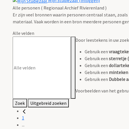
Mijn Studiezaal (inloggen)
Alle personen ( Regionaal Archief Rivierenland )
Er zijn veel bronnen waarin personen centraal staan, zoals
materiaal. Vaak worden in een bron meerdere personen gen
Alle velden
Door leestekens in uw zoeko
Gebruik een
vraagteke
Gebruik een
sterretje (
Gebruik een
dollarteke
Gebruik een
minteken 
Gebruik een
Dubbele a
Voorbeelden van het gebrui
Zoek
Uitgebreid zoeken
1
...