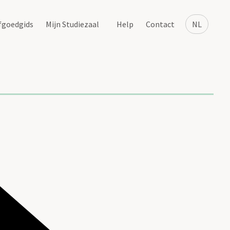
fgoedgids
Mijn Studiezaal
Help
Contact
NL