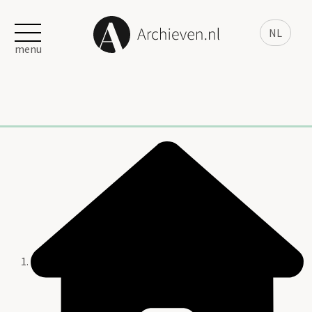
NL
menu