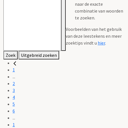
naar de exacte
combinatie van woorden
te zoeken.
Voorbeelden van het gebruik
van deze leestekens en meer
zoektips vindt u
hier
.
Zoek
Uitgebreid zoeken
1
...
2
3
4
5
6
...
1