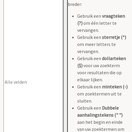
breder:
Gebruik een
vraagteken
(?)
om één letter te
vervangen.
Gebruik een
sterretje (*)
om meer letters te
vervangen.
Gebruik een
dollarteken
($)
voor uw zoekterm
voor resultaten die op
elkaar lijken.
Gebruik een
minteken (-)
om zoektermen uit te
sluiten.
Gebruik een
Dubbele
aanhalingstekens (" ")
aan het begin en einde
van uw zoektermen om