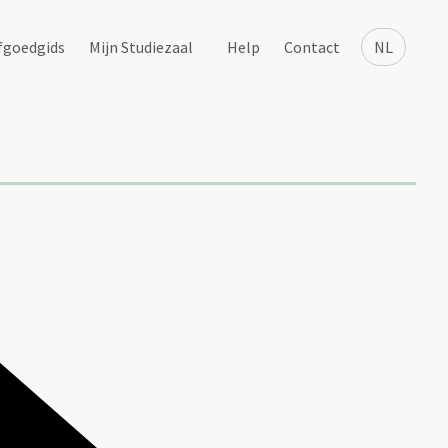
fgoedgids
Mijn Studiezaal
Help
Contact
NL