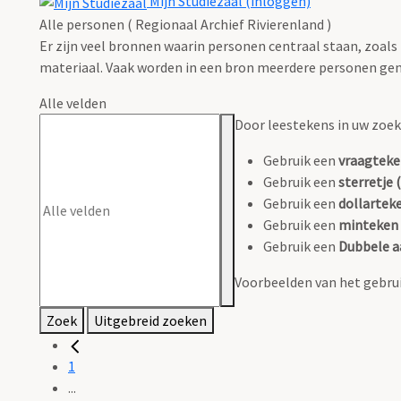
Mijn Studiezaal (inloggen)
Alle personen ( Regionaal Archief Rivierenland )
Er zijn veel bronnen waarin personen centraal staan, zoals
materiaal. Vaak worden in een bron meerdere personen gen
Alle velden
Door leestekens in uw zoeko
Gebruik een
vraagteke
Gebruik een
sterretje (
Gebruik een
dollarteke
Gebruik een
minteken 
Gebruik een
Dubbele a
Voorbeelden van het gebrui
Zoek
Uitgebreid zoeken
1
...