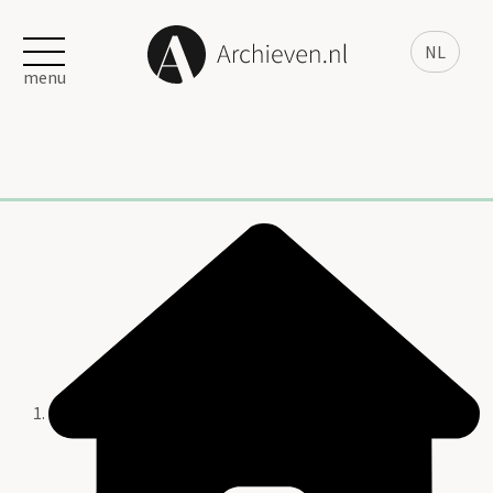
NL
menu