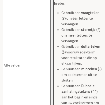
breder:
Gebruik een
vraagteken
(?)
om één letter te
vervangen.
Gebruik een
sterretje (*)
om meer letters te
vervangen.
Gebruik een
dollarteken
($)
voor uw zoekterm
voor resultaten die op
elkaar lijken.
Gebruik een
minteken (-)
om zoektermen uit te
sluiten.
Gebruik een
Dubbele
aanhalingstekens (" ")
aan het begin en einde
van uw zoektermen om