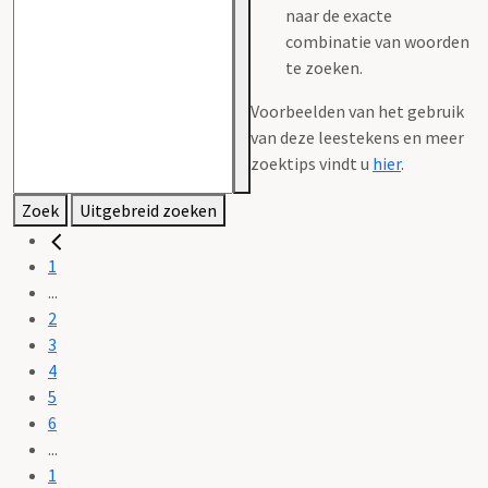
naar de exacte
combinatie van woorden
te zoeken.
Voorbeelden van het gebruik
van deze leestekens en meer
zoektips vindt u
hier
.
Zoek
Uitgebreid zoeken
1
...
2
3
4
5
6
...
1