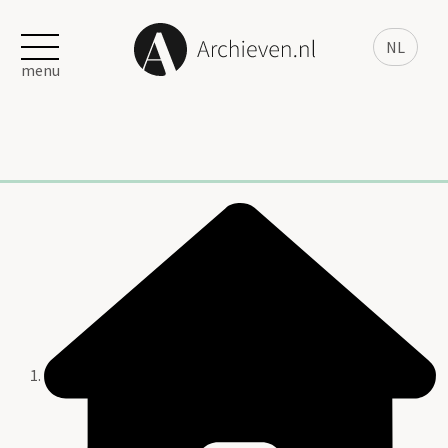
NL
menu