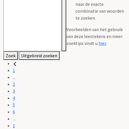
naar de exacte
combinatie van woorden
te zoeken.
Voorbeelden van het gebruik
van deze leestekens en meer
zoektips vindt u
hier
.
Zoek
Uitgebreid zoeken
1
...
2
3
4
5
6
...
1