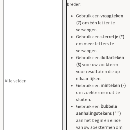
breder:
Gebruik een
vraagteken
(?)
om één letter te
vervangen.
Gebruik een
sterretje (*)
om meer letters te
vervangen.
Gebruik een
dollarteken
($)
voor uw zoekterm
voor resultaten die op
elkaar lijken.
Gebruik een
minteken (-)
om zoektermen uit te
sluiten.
Gebruik een
Dubbele
aanhalingstekens (" ")
aan het begin en einde
van uw zoektermen om